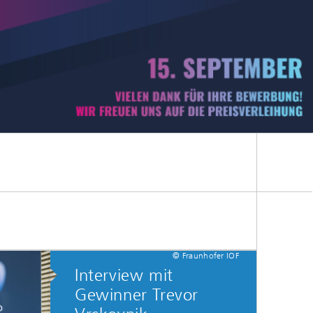
© Fraunhofer IOF
Interview mit
Gewinner Trevor