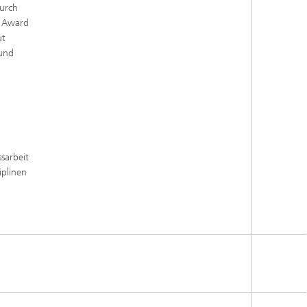
durch
r Award
ut
 und
sarbeit
iplinen