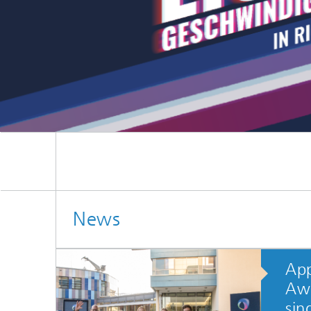
News
App
Aw
sin