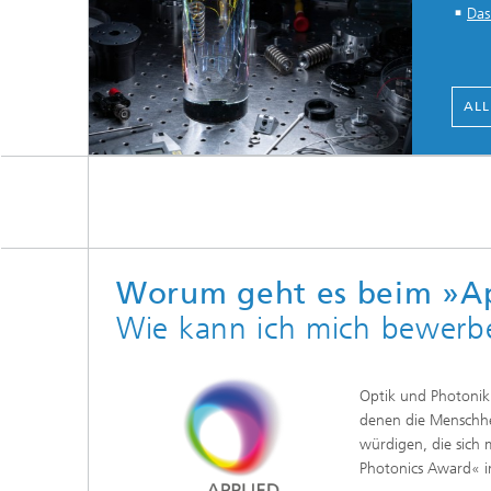
Das
ALL
Worum geht es beim »Ap
Wie kann ich mich bewerb
Optik und Photonik 
denen die Menschhei
würdigen, die sich
Photonics Award« i