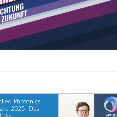
lied Photonics
ard 2025: Das
d die