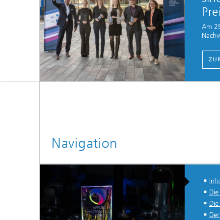
Pre
Am 29
Nachwu
ZU
Navigation
Inf
Die
Die
Der