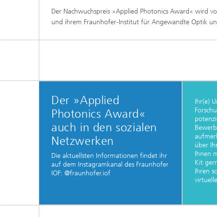
Der Nachwuchspreis »Applied Photonics Award« wird vo
und ihrem Fraunhofer-Institut für Angewandte Optik und
Der »Applied
Ihr(e) 
Forschu
Photonics Award«
potenzi
auch in den sozialen
Bewerbe
aufmer
Netzwerken
über Ih
Ihnen m
Die aktuellsten Informationen findet ihr
Kit ger
auf dem Instagramkanal des Fraunhofer
Ihren s
IOF: @fraunhofer.iof
virtuel
...