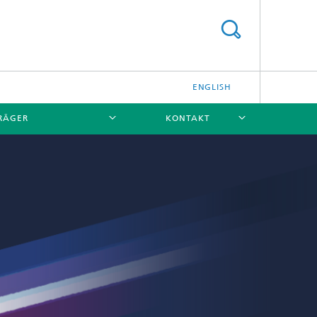
ENGLISH
TRÄGER
KONTAKT
[X]
[X]