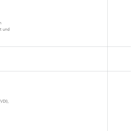
n
ft und
VDI),