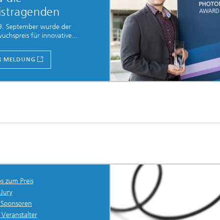
istragenden
. September wurde der
chspreis für innovative...
R MELDUNG
os zum Preis
 Jury
 Sponsoren
 Veranstalter