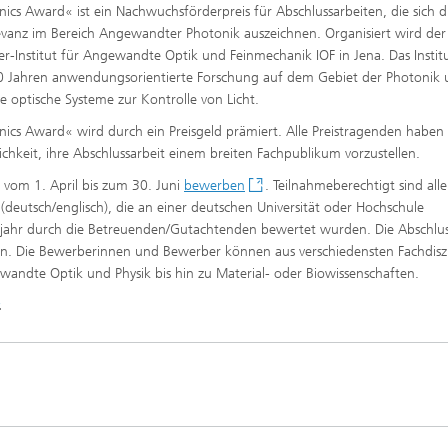
ics Award« ist ein Nachwuchsförderpreis für Abschlussarbeiten, die sich 
evanz im Bereich Angewandter Photonik auszeichnen. Organisiert wird de
r-Institut für Angewandte Optik und Feinmechanik IOF in Jena. Das Instit
 30 Jahren anwendungsorientierte Forschung auf dem Gebiet der Photonik
e optische Systeme zur Kontrolle von Licht.
ics Award« wird durch ein Preisgeld prämiert. Alle Preistragenden haben
hkeit, ihre Abschlussarbeit einem breiten Fachpublikum vorzustellen.
 vom 1. April bis zum 30. Juni
bewerben
. Teilnahmeberechtigt sind alle
(deutsch/englisch), die an einer deutschen Universität oder Hochschule
jahr durch die Betreuenden/Gutachtenden bewertet wurden. Die Abschlus
n. Die Bewerberinnen und Bewerber können aus verschiedensten Fachdisz
dte Optik und Physik bis hin zu Material- oder Biowissenschaften.
.