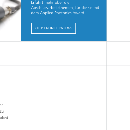
Erfahrt mehr über die
Abschlussarbeitsthemen, für die sie mit
dem Applied Photonics Award...
ZU DEN INTERVIEWS
or
 zu
plied