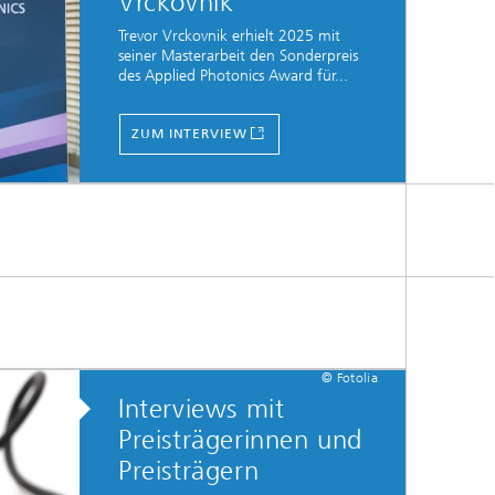
Vrckovnik
Trevor Vrckovnik erhielt 2025 mit
seiner Masterarbeit den Sonderpreis
des Applied Photonics Award für...
ZUM INTERVIEW
© Fotolia
Interviews mit
Preis­trägerinnen und
Preisträgern